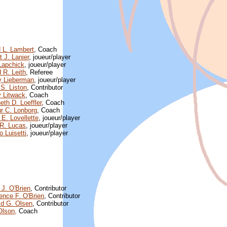
 L. Lambert
, Coach
t J. Lanier
, joueur/player
Lapchick
, joueur/player
 R. Leith
, Referee
 Lieberman
, joueur/player
 S. Liston
, Contributor
y Litwack
, Coach
eth D. Loeffler
, Coach
ur C. Lonborg
, Coach
 E. Lovellette
, joueur/player
 R. Lucas
, joueur/player
o Luisetti
, joueur/player
 J. O'Brien
, Contributor
ence F. O'Brien
, Contributor
ld G. Olsen
, Contributor
Olson,
Coach