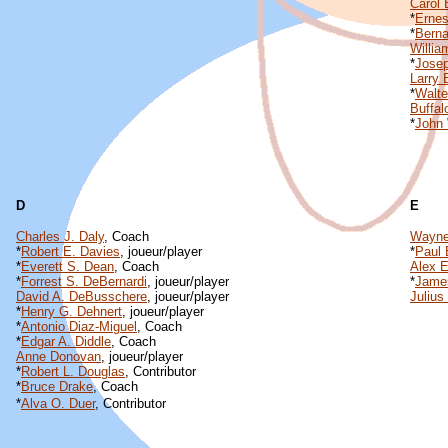
Carol 
*
Ernes
*
Bern
Willia
*
Josep
Larry 
*
Walte
Buffa
*
John
D
E
Charles J. Daly
, Coach
Wayne
*
Robert E. Davies
, joueur/player
*
Paul 
*
Everett S. Dean
, Coach
Alex E
*
Forrest S. DeBernardi
, joueur/player
*
James
David A. DeBusschere
, joueur/player
Julius
*
Henry G. Dehnert
, joueur/player
*
Antonio Diaz-Miguel
, Coach
*
Edgar A. Diddle
, Coach
Anne Donovan
, joueur/player
*
Robert L. Douglas
, Contributor
*
Bruce Drake
, Coach
*
Alva O. Duer
, Contributor