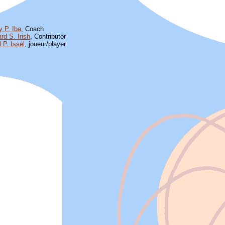
y P. Iba
, Coach
rd S. Irish
, Contributor
 P. Issel
, joueur/player