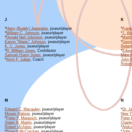
J
K
*
Harry (Buddy) Jeannette
, joueur/player
*
Frank
*
William C. Johnson
, joueur/player
*
J. Wa
*
Donald Neil Johnston
, joueur/player
*
Matth
Earvin "Magic" Johnson,
joueur/player
*
Geor
K. C. Jones
, joueur/player
Robert
*
R. William Jones
, Contributor
*
Edwa
Samuel (Sam) Jones
, joueur/player
Mike 
*
Alvin F. Julian
, Coach
John 
Robert
M
N
Edward C. Macauley
, joueur/player
*
Dr. J
Moses Malone
, joueur/player
New Y
*
Peter P. Maravich
, joueur/player
Peter 
Slater N. Martin
, joueur/player
Charl
Robert McAdoo
, joueur/player
*
Aleks
*
Branch McCracken
, joueur/player
*
John 