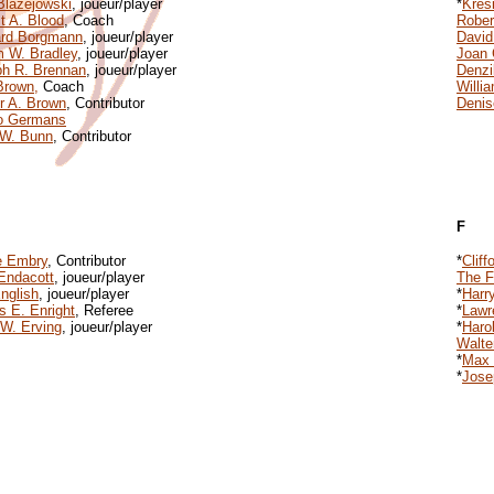
Blazejowski
, joueur/player
*
Kres
t A. Blood
, Coach
Rober
ard Borgmann
, joueur/player
David
m W. Bradley
, joueur/player
Joan 
h R. Brennan
, joueur/player
Denzi
Brown,
Coach
Willi
r A. Brown
, Contributor
Denis
lo Germans
 W. Bunn
, Contributor
F
 Embry
, Contributor
*
Cliff
Endacott
, joueur/player
The F
nglish
, joueur/player
*
Harry
 E. Enright
, Referee
*
Lawr
 W. Erving
, joueur/player
*
Haro
Walte
*
Max 
*
Jose