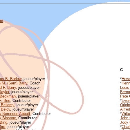
m/
C
as B. Barlow
, joueur/player
*
Howa
n M. (Sam) Barry
, Coach
*
Henry
d F. Barry
, joueur/player
Louis
Baylor
, joueur/player
Berna
 Beckman
, joueur/player
Pete C
 F. Bee
, Contributor
*
Ever
 Bellamy
, joueur/player
Origin
 Belov
, joueur/player
Alfred
 Berenson Abbott
, Contributor
*
Wilt
y Biasone
, Contributor
John
Bing
, joueur/player
Jody 
Bird
, joueur/player
*
Char