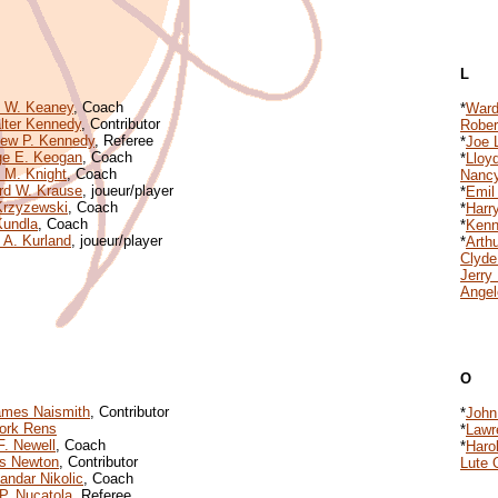
L
 W. Keaney
, Coach
*
Ward
lter Kennedy
, Contributor
Rober
ew P. Kennedy
, Referee
*
Joe 
ge E. Keogan
, Coach
*
Lloyd
 M. Knight
, Coach
Nancy
rd W. Krause
, joueur/player
*
Emil
Krzyzewski
, Coach
*
Harr
Kundla
, Coach
*
Kenn
 A. Kurland
, joueur/player
*
Arth
Clyde
Jerry
Angel
O
ames Naismith
, Contributor
*
John
ork Rens
*
Lawr
F. Newell
, Coach
*
Haro
es Newton
, Contributor
Lute 
andar Nikolic
, Coach
P. Nucatola
, Referee