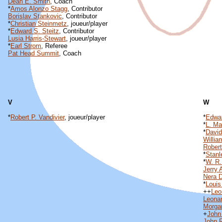
Dean E. Smith
, Coach
*
Amos Alonzo Stagg
, Contributor
Borislav Stankovic
, Contributor
*
Christian Steinmetz
, joueur/player
*
Edward S. Steitz
, Contributor
Lusia Harris-Stewart
, joueur/player
*
Earl Strom
, Referee
Pat Head Summit
, Coach
V
W
*
Robert P. Vandivier
, joueur/player
*
Edwar
*
L. Ma
*
David
Willia
Rober
*
Stanl
*
W. R.
Jerry 
Nera D
*
Louis
++
Leo
Leonar
Morga
+
John
John 