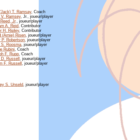
(Jack) T. Ramsay
, Coach
 V. Ramsey
, Jr., joueur/player
 Reed, Jr
., joueur/player
iam A. Reid
, Contributor
r H. Ripley
, Contributor
d (Arnie) Risen
, joueur/player
 P. Robertson
, joueur/player
 S. Roosma
, joueur/player
e Rubini
, Coach
ph F. Rupp
, Coach
 D. Russell
, joueur/player
am F. Russell
, joueur/player
ey S. Unseld
, joueur/player