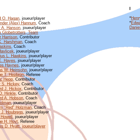
I
*
Henr
rd O. Hagan
, joueur/player
*
Edwa
nder (Alex) Hannum
, Coach
Daniel
r A. Hanson
, joueur/player
 Globetrotters, Team
r Harrison
, Contributor
K. Harshman
, Coach
askins
, Coach
avlicek
, joueur/player
ius L. Hawkins
, joueur/player
E. Hayes
, joueur/player
es Haynes
, joueur/player
s W. Heinsohn
, joueur/player
e T. Hepbron
, Referee
nc Hepp
, Contributor
 S. Hickey
, Coach
d J. Hickox
, Contributor
D. Hinkle
, Contributor
rd A. Hobson
, Coach
Holman
, joueur/player
am "Red" Holzman
, Coach
 J. Houbregs
, joueur/player
 Howell
, joueur/player
e H. Hoyt
, Referee
es D. Hyatt, joueur/player