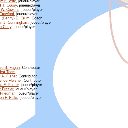
imir Cosic
, joueur/player
t J. Cousy
, joueur/player
 W. Cowens
, joueur/player
Crawford
, joueur/player
l (Denny) E. Crum
, Coach
am J. Cunningham
, joueur/player
e Curry
, joueur/player
ord B. Fagan
, Contributor
irst Team
 A. Fisher
, Contributor
ence Fleisher
, Contributor
ld E. Foster
, joueur/player
r Frazier
, joueur/player
Friedman
, joueur/player
ph F. Fulks
, joueur/player