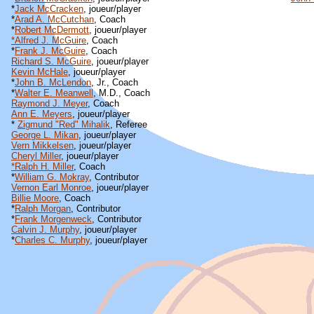
*
Jack McCracken
, joueur/player
*
Arad A. McCutchan
, Coach
*
Robert McDermott
, joueur/player
*Alfred J. McGuire
, Coach
*
Frank J. McGuire
, Coach
Richard S. McGuire
, joueur/player
Kevin McHale
, joueur/player
*
John B. McLendon
, Jr., Coach
*
Walter E. Meanwell
, M.D., Coach
Raymond J. Meyer
, Coach
Ann E. Meyers
, joueur/player
*
Zigmund "Red" Mihalik
, Referee
George L. Mikan
, joueur/player
Vern Mikkelsen
, joueur/player
Cheryl Miller
, joueur/player
*Ralph H. Miller
, Coach
*
William G. Mokray
, Contributor
Vernon Earl Monroe
, joueur/player
Billie Moore
, Coach
*
Ralph Morgan
, Contributor
*
Frank Morgenweck
, Contributor
Calvin J. Murphy
, joueur/player
*
Charles C. Murphy
, joueur/player