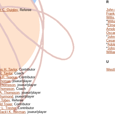
R
John 
t C. Quigley
, Referee
Frank
Willis
*
Will
*
Elme
Arnol
Oscar
*
John
Cesar
*
Adol
*
John
Willi
U
es H. Taylor
, Contributor
Westl
R. Taylor
, Coach
a F. Teague
, Contributor
 Thomas
, joueur/player
 Thompson
, joueur/player
Thompson
, Coach
 A. Thompson
, joueur/player
Thurmond
, joueur/player
 Tobey
, Referee
ld Tower
, Contributor
r L. Trester
, Contributor
(Jack) K. Twyman
, joueur/player