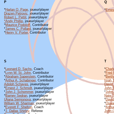
P
Q
*
Harlan O. Page
, joueur/player
*
Ernes
Drazen Petrovic,
joueur/player
Robert L. Pettit
, joueur/player
*Andy Phillip
, joueur/player
*
Maurice Podoloff
, Contributor
*
James C. Pollard
, joueur/player
*
Henry V. Porter
, Contributor
S
T
*
Leonard D. Sachs
, Coach
*
Charl
*
Lynn W. St. John
, Contributor
*
Fred 
*
Abraham Saperstein
, Contributor
*
Berth
*
Arthur A. Schabinger
, Contributor
Isiah
Adolph Schayes
, joueur/player
David
*
Ernest J. Schmidt
, joueur/player
John 
*
John J. Schommer
, joueur/player
*
John
*
Barney Sedran
, joueur/player
Nate 
Uljana Semjonova
, joueur/player
*
David
William W. Sharman
, joueur/player
*
Oswa
*
Everett F. Shelton
, Coach
*
Arthu
*
J. Dallas Shirley
, Referee
John 