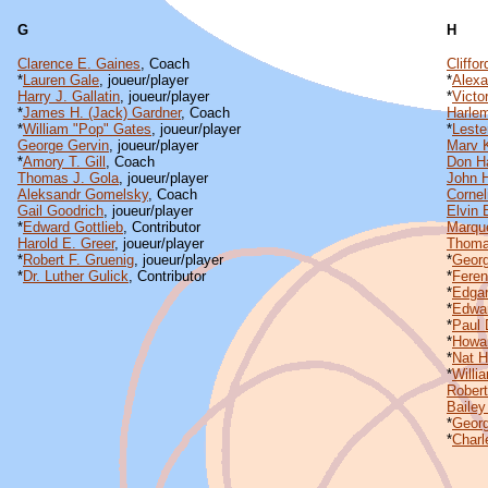
G
H
Clarence E. Gaines
, Coach
Cliffo
*
Lauren Gale
, joueur/player
*
Alexa
Harry J. Gallatin
, joueur/player
*
Victo
*
James H. (Jack) Gardner
, Coach
Harlem
*
William "Pop" Gates
, joueur/player
*
Leste
George Gervin
, joueur/player
Marv 
*
Amory T. Gill
, Coach
Don H
Thomas J. Gola
, joueur/player
John H
Aleksandr Gomelsky
, Coach
Cornel
Gail Goodrich
, joueur/player
Elvin 
*
Edward Gottlieb
, Contributor
Marqu
Harold E. Greer
, joueur/player
Thoma
*
Robert F. Gruenig
, joueur/player
*
Georg
*
Dr. Luther Gulick
, Contributor
*
Fere
*
Edgar
*
Edwar
*
Paul 
*
Howa
*
Nat 
*
Willi
Robert
Bailey
*
Georg
*
Charl