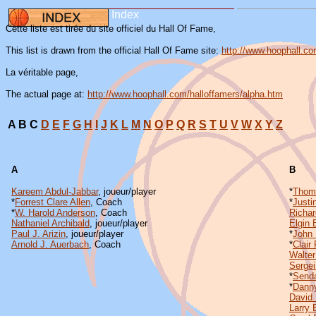
I
ndex
Cette liste est tirée du site officiel du Hall Of Fame,
This list is drawn from the official Hall Of Fame site:
http://www.hoophall.co
La véritable page,
The actual page at:
http://www.hoophall.com/halloffamers/alpha.htm
A B C
D
E
F
G
H
I
J
K
L
M
N
O
P
Q
R
S
T
U
V
W
X
Y
Z
A
B
Kareem Abdul-Jabbar
, joueur/player
*
Thom
*
Forrest Clare Allen
,
Coach
*
Justi
*
W. Harold Anderson
, Coach
Richar
Nathaniel Archibald
, joueur/player
Elgin 
Paul J. Arizin
, joueur/player
*
John
Arnold J. Auerbach
, Coach
*
Clair
Walter
Sergei
*
Senda
*
Dann
David 
Larry 