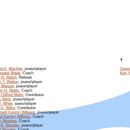
Y
d A. Wachter
, joueur/player
Georg
rgaret Wade
, Coach
Kay Y
 H. Walsh
, Referee
m T. Walton
, joueur/player
t Wanzer
, joueur/player
ey H. Watts
, Coach
 Clifford Wells
, Contributor
A.West
, joueur/player
. White
, joueur/player
 G. Wilke
, Contributor
nard (Lenny) Wilkens
, joueur/player
d (Lenny) Wilkens
, Coach
n Wootten
, Coach
 R. Wooden
, joueur/player
R.Wooden
, Coach