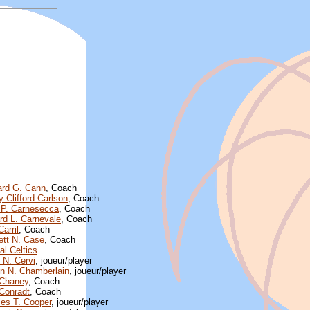
rd G. Cann
, Coach
 Clifford Carlson
, Coach
 P. Carnesecca
, Coach
rd L. Carnevale
, Coach
arril
, Coach
ett N. Case
, Coach
al Celtics
 N. Cervi
, joueur/player
on N. Chamberlain
, joueur/player
 Chaney
, Coach
Conradt
, Coach
les T. Cooper
, joueur/player